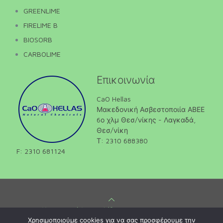
GREENLIME
FIRELIME B
BIOSORB
CARBOLIME
Επικοινωνία
CaO Hellas
Μακεδονική Ασβεστοποιία ΑΒΕΕ
6ο χλμ Θεσ/νίκης - Λαγκαδά,
Θεσ/νίκη
Τ: 2310 688380
F: 2310 681124
Κατασκευή Ιστοσελίδων
Gama Advertising
Χρησιμοποιούμε cookies για να σας προσφέρουμε την