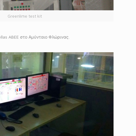
Greenlime test kit
las ABEE στο Αμύνταιο Φλώρινας.