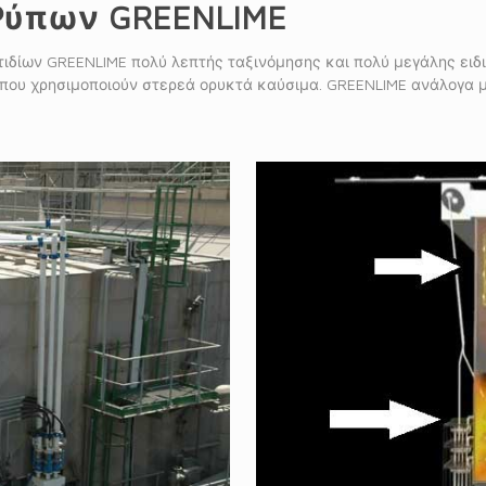
Ρύπων GREENLIME
ιδίων GREENLIME πολύ λεπτής ταξινόμησης και πολύ μεγάλης ειδι
ου χρησιμοποιούν στερεά ορυκτά καύσιμα. GREENLIME ανάλογα με