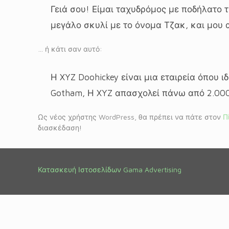
Γειά σου! Είμαι ταχυδρόμος με ποδήλατο τ
μεγάλο σκυλί με το όνομα Τζακ, και μου αρ
… ή κάτι σαν αυτό:
Η XYZ Doohickey είναι μια εταιρεία όπου ι
Gotham, Η XYZ απασχολεί πάνω από 2.000
Ως νέος χρήστης WordPress, θα πρέπει να πάτε στον
Π
διασκέδαση!
Κατασκευή Ιστοσελίδων
Gama Advertising